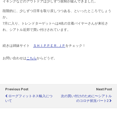
イキングなどのアウトドアは少しずつ規制が緩んで
きました。
段階的に、少しずつ日常を取り戻しつつある、といったところでしょう
か。
7月に入り、トレンドターゲットへは4名の古着バイヤーさんが来社さ
れ、シアトル近郊で買い付けされています。
続きは姉妹サイト
ＳＨＩＰＰＥＲ. ＪＰ
をチェック！
お問い合わせは
こちら
からどうぞ。
Previous Post
Next Post
ローグフィットネス輸入につ
次の買い付けのために〜シアトル
いて
のコロナ状況パート2