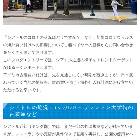
「シアトルのコロナの状況はどうですか？」
など、新型コロナウィルス
の海外買い付けへの影響について古着バイヤーの皆様からお問い合わせ
をたくさん頂いております。
このブログエントリーでは、シアトル近辺の様子をトレンドターゲット
がゆるーくレポートします。
アメリカ古着買い付けは、先を見通しにくい時期が続きますが、
日々変
わっていく当地の情報を、
次の買い付け・海外仕入れ計画にお役立てい
ただけると幸いです。
シアトルの近況 July 2020 – ワシントン大学街の
古着屋など
シアトル近郊（キング郡）では、まだ一部の外出規制などが残っていま
すが、レストランや小売店が条件付きで営業を再開し、
公園の使用やハ