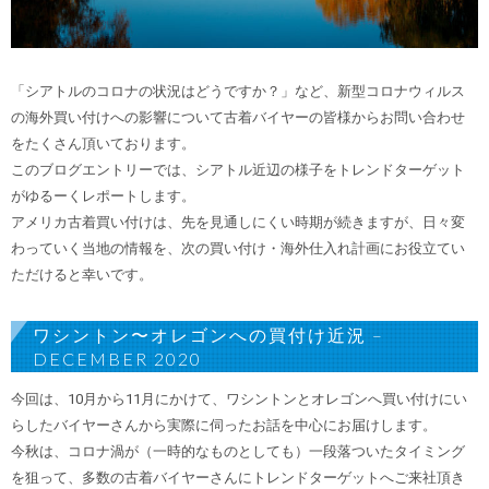
「シアトルのコロナの状況はどうですか？」
など、新型コロナウィルス
の海外買い付けへの影響について古着バイヤーの皆様からお問い合わせ
をたくさん頂いております。
このブログエントリーでは、シアトル近辺の様子をトレンドターゲット
がゆるーくレポートします。
アメリカ古着買い付けは、先を見通しにくい時期が続きますが、
日々変
わっていく当地の情報を、
次の買い付け・海外仕入れ計画にお役立てい
ただけると幸いです。
ワシントン〜オレゴンへの買付け近況 –
DECEMBER 2020
今回は、10月から11月にかけて、ワシントンとオレゴンへ買い付けにい
らしたバイヤーさんから実際に伺ったお話を中心にお届けします。
今秋は、コロナ渦が（一時的なものとしても）一段落ついたタイミング
を狙って、多数の古着バイヤーさんにトレンドターゲットへご来社頂き