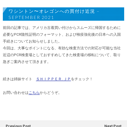
ワシントン〜オレゴンへの買付け近況 –
SEPTEMBER 2021
前回の記事では、アメリカ古着買い付けからスムーズに帰国するために
必要なPCR陰性証明のフォーマット、および検疫強化後の日本への入国
手続きについてお知らせしました。
今回は、大事なポイントになる、有効な検査方法での対応が可能な当社
近辺のPCR検査場としておすすめしてきた検査場の移転について、取り
急ぎご案内させて頂きます。
続きは姉妹サイト
ＳＨＩＰＰＥＲ. ＪＰ
をチェック！
お問い合わせは
こちら
からどうぞ。
Previous Post
Next Post