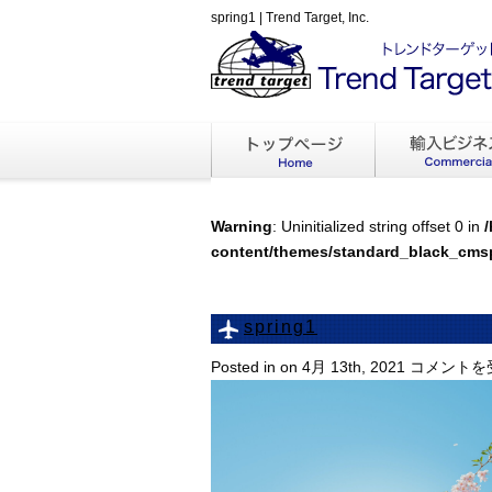
spring1 | Trend Target, Inc.
Warning
: Uninitialized string offset 0 in
content/themes/standard_black_cms
spring1
spring1
Posted in on 4月 13th, 2021
コメントを
は