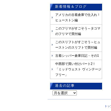
新着情報＆ブログ
アメリカの古着倉庫で仕入れ！
ヒューストン編
このフリマがすごそう～タコマ
のフリマで買付編
このスリフトがすごそう～ヒュ
ーストンのスリフトで買付編
古着シッパー倉庫日記・その1
中西部で買い付けパート2！
「ミッドウェスト ヴィンテージ
フリー」
過去の記事
過
去
の
トッ
記