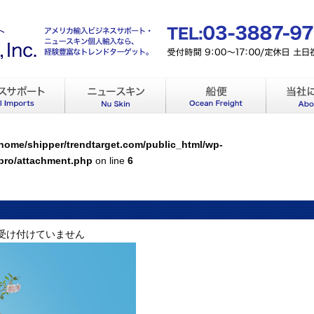
/home/shipper/trendtarget.com/public_html/wp-
pro/attachment.php
on line
6
受け付けていません